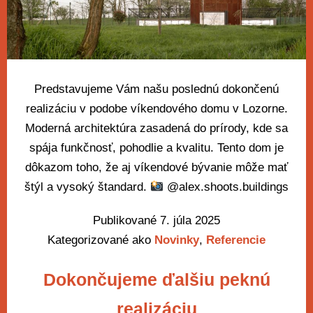
Predstavujeme Vám našu poslednú dokončenú
realizáciu v podobe víkendového domu v Lozorne.
Moderná architektúra zasadená do prírody, kde sa
spája funkčnosť, pohodlie a kvalitu. Tento dom je
dôkazom toho, že aj víkendové bývanie môže mať
štýl a vysoký štandard.
@alex.shoots.buildings
Publikované
7. júla 2025
Kategorizované ako
Novinky
,
Referencie
Dokončujeme ďalšiu peknú
realizáciu