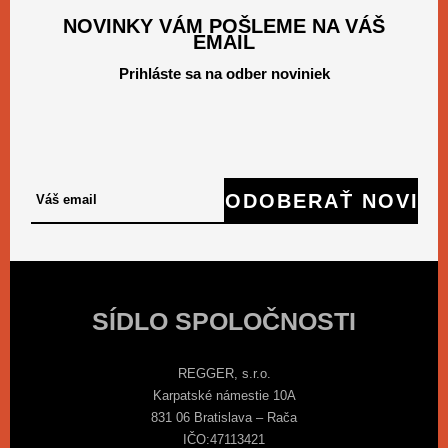
NOVINKY VÁM POŠLEME NA VÁŠ
EMAIL
Prihláste sa na odber noviniek
SÍDLO SPOLOČNOSTI
REGGER, s.r.o.
Karpatské námestie 10A
831 06 Bratislava – Rača
IČO:47113421